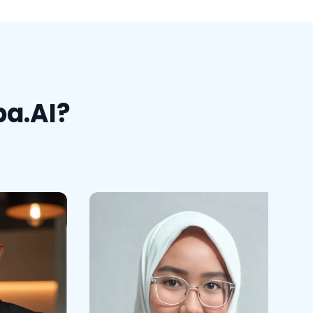
a.AI?
Ris
Ummie
HSE
kacau sih ini bagus banget
m membuat
hasilnya!!!!! beneran sebagus itu
ja menjadi
. gausah jauh-jauh
hasil jadinya
rofesional.
rupa.ai
ke foto studio, pake
udah dpt hasil yg profesional 🥹