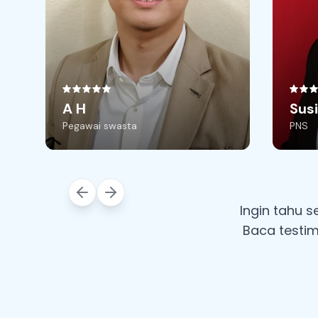
foto 
a
ma
kad
rupa
A H
Susi
Pegawai swasta
PNS
Ingin tahu 
Baca testim