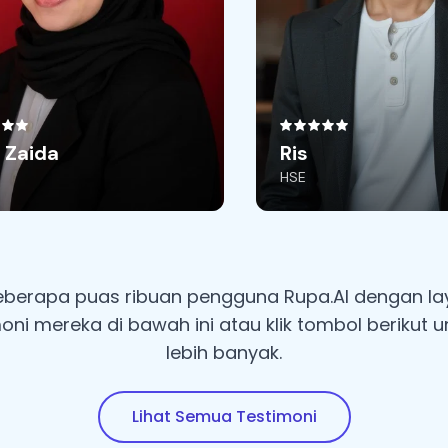
sebagus ini. Cuma sarannya
gar ada pilihan foto dengan
ke up nya, karena kadang-
ang berfoto dalam keadaan
belum berdandan. Dan saya
.ai
akak merekomendasikan
 Zaida
Ris
ke teman2 saya
HSE
seberapa puas ribuan pengguna Rupa.AI dengan l
oni mereka di bawah ini atau klik tombol berikut u
lebih banyak.
Lihat Semua Testimoni