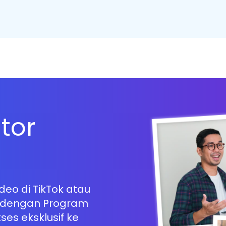
tor
eo di TikTok atau
h dengan Program
es eksklusif ke