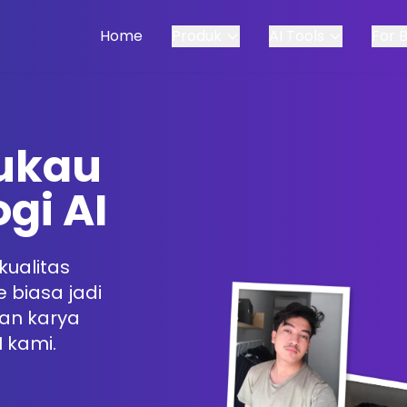
Home
Produk
AI Tools
For 
ukau
gi AI
kualitas
e biasa jadi
dan karya
I kami.