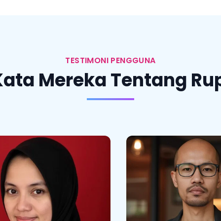
TESTIMONI PENGGUNA
Kata Mereka Tentang Rup
Susi Zaida
PNS
sil fotonya profesional dan
Sangat instant dala
gat bagus. Tidak perlu ribet
Photo biasa sa
uk keluar rumah. Dari rumah
p
aja sudah bisa menghasilkan