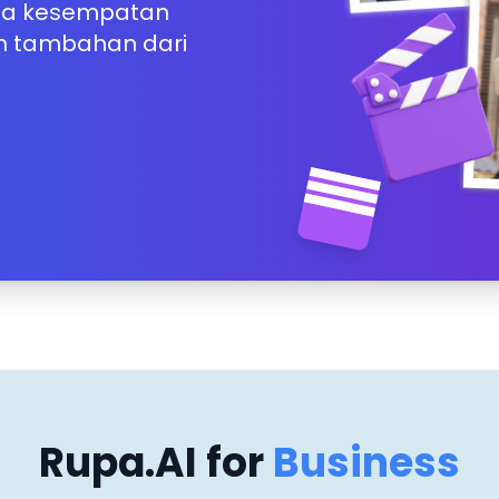
rta kesempatan
n tambahan dari
Rupa.AI for
Business