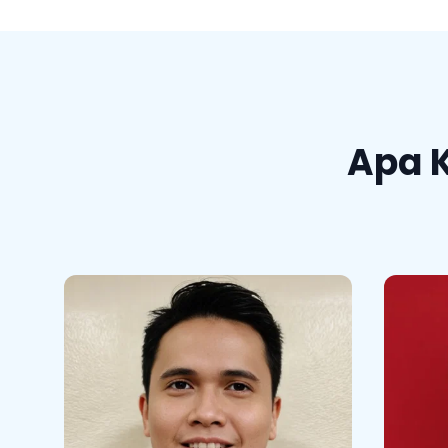
Apa 
A H
Pegawai swasta
Business Casual
Ha
san
unt