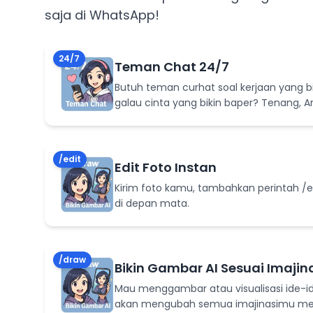
saja di WhatsApp!
24/7
Teman Chat 24/7
Butuh teman curhat soal kerjaan yang bi
galau cinta yang bikin baper? Tenang, 
/edit
Edit Foto Instan
Kirim foto kamu, tambahkan perintah /edi
di depan mata.
/draw
Bikin Gambar AI Sesuai Imajin
Mau menggambar atau visualisasi ide-id
akan mengubah semua imajinasimu men