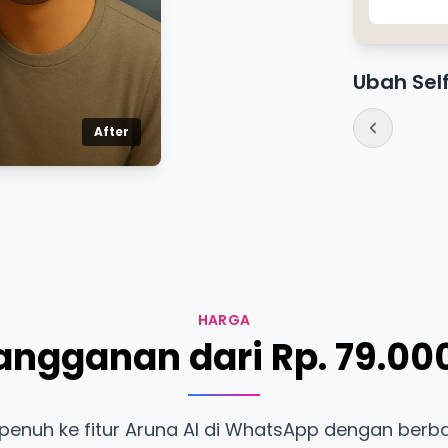
Ubah Self
After
HARGA
angganan dari Rp. 79.00
enuh ke fitur Aruna AI di WhatsApp dengan berba