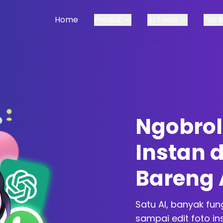
Home
Produk
AI Tools
For 
Ngobrol 
Instan 
Bareng 
Satu AI, banyak fun
sampai edit foto i