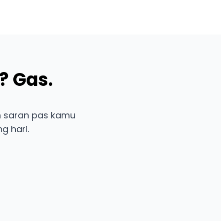
? Gas.
ih saran pas kamu
g hari.