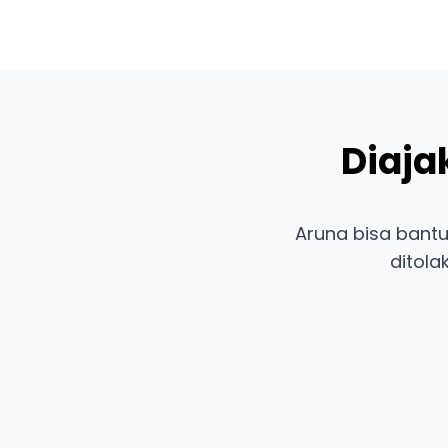
Diaja
Aruna bisa bantu
ditola