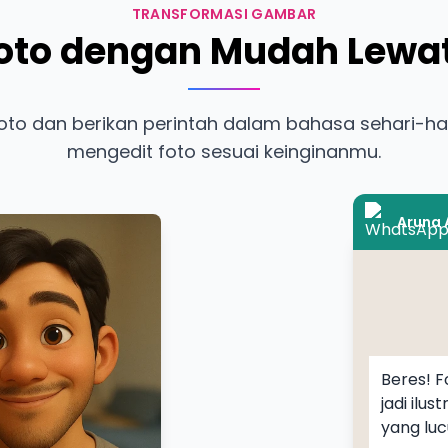
TRANSFORMASI GAMBAR
Foto dengan Mudah Lewa
foto dan berikan perintah dalam bahasa sehari-har
mengedit foto sesuai keinginanmu.
Aruna 
Beres! F
jadi ilus
yang lu