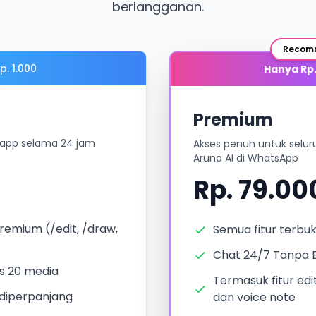
berlangganan.
Recom
. 1.000
Hanya Rp.
Premium
tsapp selama 24 jam
Akses penuh untuk selur
Aruna AI di WhatsApp
Rp. 79.0
remium (/edit, /draw,
Semua fitur terbu
Chat 24/7 Tanpa 
s 20 media
Termasuk fitur edi
 diperpanjang
dan voice note