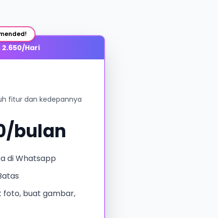
mended!
 2.650/Hari
uh fitur dan kedepannya
00/bulan
ka di Whatsapp
Batas
t foto, buat gambar,