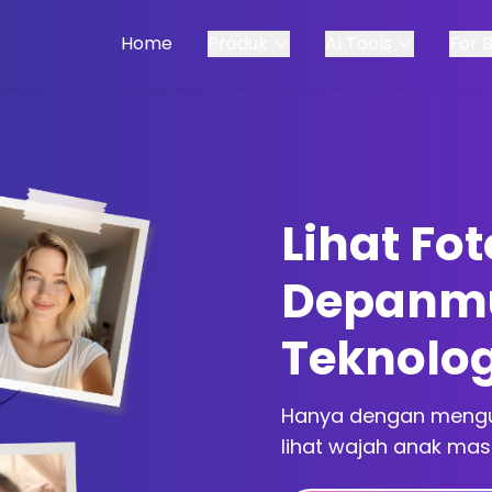
Home
Produk
AI Tools
For 
Lihat Fo
Depanm
Teknolog
Hanya dengan mengu
lihat wajah anak mas