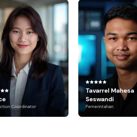
Grace
Tavarrel
Production Coordinator
S
iippp bangett! Awalnya buat
Pe
rkas ke pendaftaran kuliah.
Keren 
n ini stocknya buat dipakai
di Linkedin atau CV
Tavarrel Mahesa
ce
Seswandi
ction Coordinator
Pemerintahan