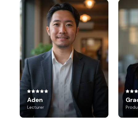
Aden
Lecturer
Rupa. Ai bener2 membantu
Miri
banget saat kita butuh foto
up be
estetik untuk ditaruh di Flayer
Maya
jika kita jadi narasumber atau
moderator dan ditaruh di CV
dan linkdn. Even though saking
sempurnanya jadi kadang muka
kita jadi too good to be true
actually for some photos.. But
memberikan
rupa.ai
its ok coz
Aden
Gra
kita banyak foto dari beberapa
Lecturer
Produ
model dan pose sehingga kita
bisa memilih yang sesuai
rupa.ai
harapan kita. Thx