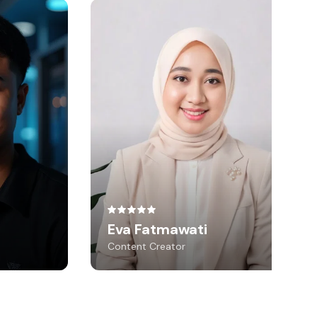
 Mahesa
Eva Fatmawati
eswandi
Content Creator
merintahan
Bikin foto CV dan
Keren banget!
linked ga ribet cuma modal
bisa mirip
🫶🫶🫶
foto-foto selfie doang
Eva Fatmawati
Content Creator