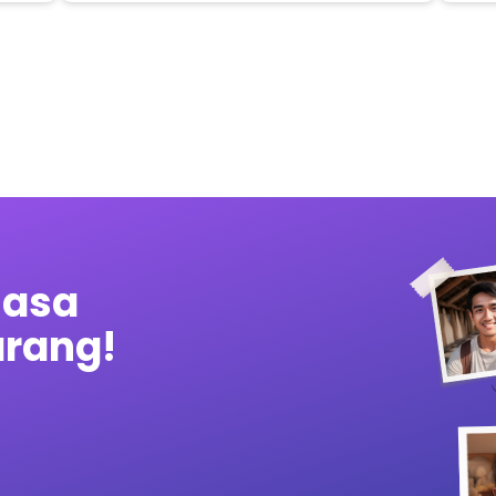
masa
rang!