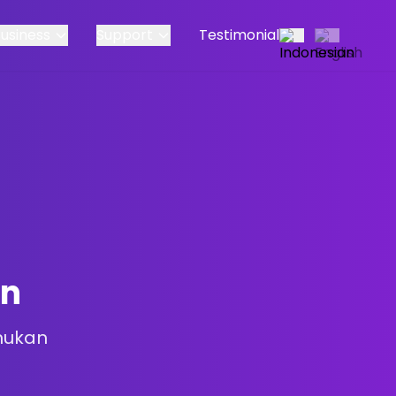
Business
Support
Testimonial
an
mukan