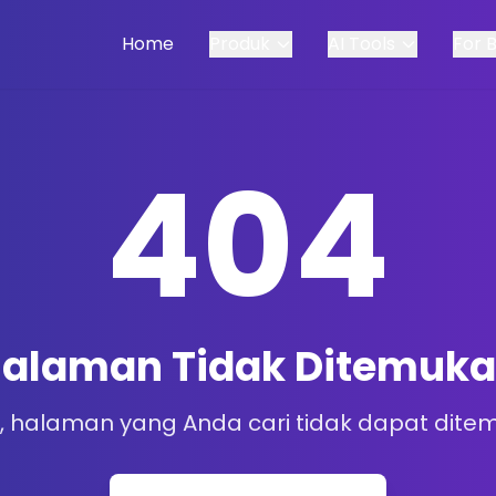
Home
Produk
AI Tools
For 
404
alaman Tidak Ditemuk
, halaman yang Anda cari tidak dapat dite