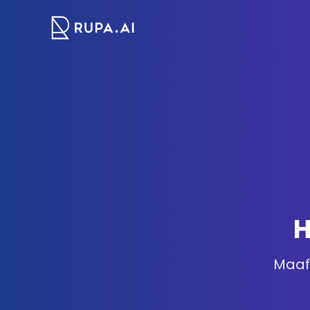
H
Maaf