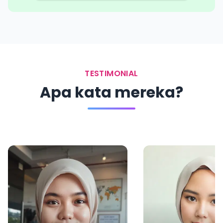
TESTIMONIAL
Apa kata mereka?
Syifa
Graphic designer
Buat yg mau foto praktis tapi
di daerah nya ga ada studio
foto yg bagus, ini bener bener
solusi terbaik, hasilnya benar2